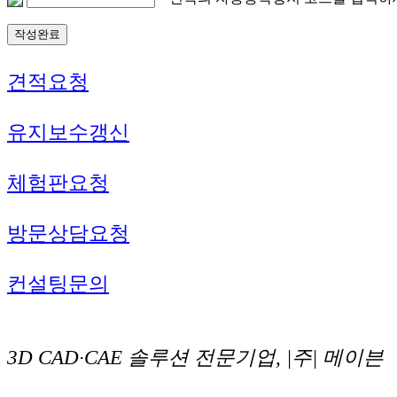
견적요청
유지보수갱신
체험판요청
방문상담요청
컨설팅문의
3D CAD·CAE 솔루션 전문기업, |주| 메이븐