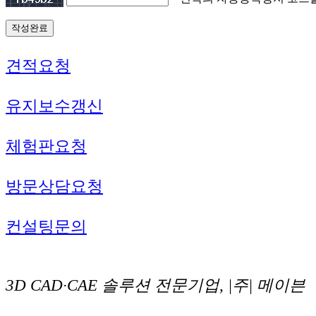
견적요청
유지보수갱신
체험판요청
방문상담요청
컨설팅문의
3D CAD·CAE 솔루션 전문기업, |주| 메이븐