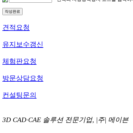
견적요청
유지보수갱신
체험판요청
방문상담요청
컨설팅문의
3D CAD·CAE 솔루션 전문기업, |주| 메이븐