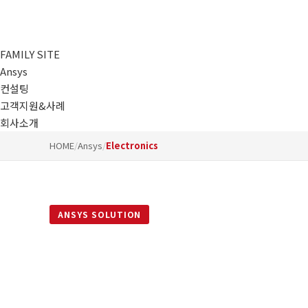
02-852-2555
maven@swmaven.co.kr
FAMILY SITE
Ansys
컨설팅
고객지원&사례
회사소개
HOME
/
Ansys
/
Electronics
ANSYS SOLUTION
Ansys Electron
전자기장, 신호 무결성, 열 관리까지 전자 시스템 설계를