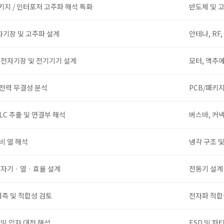
 패키지 / 인터포저 고주파 해석 특화
반도체 및 
자기장 및 고주파 설계
안테나, RF
 전자기장 및 전기기기 설계
모터, 액추
 전력 무결성 분석
PCB/패키지
LC 추출 및 연결부 해석
버스바, 커넥
비 열 해석
냉각 구조 
자기 · 열 · 효율 설계
전동기 설계
예측 및 적합성 검토
전자파 적합
및 입자 대전 해석
ESD 및 파