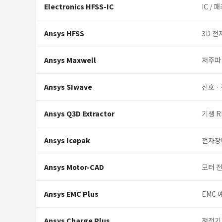
Electronics HFSS-IC
IC /
Ansys HFSS
3D 전
Ansys Maxwell
저주파
Ansys SIwave
신호 ·
Ansys Q3D Extractor
기생 R
Ansys Icepak
전자장
Ansys Motor-CAD
모터 전
Ansys EMC Plus
EMC 
Ansys Charge Plus
정전기 