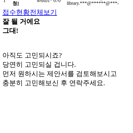
1
w6xb1*
070
library.***@******@***-
청]
접수현황전체보기
잘 될 거에요
그대!
아직도 고민되시죠?
당연히 고민되실 겁니다.
먼저 원하시는 제안서를 검토해보시고
충분히 고민해보신 후 연락주세요.