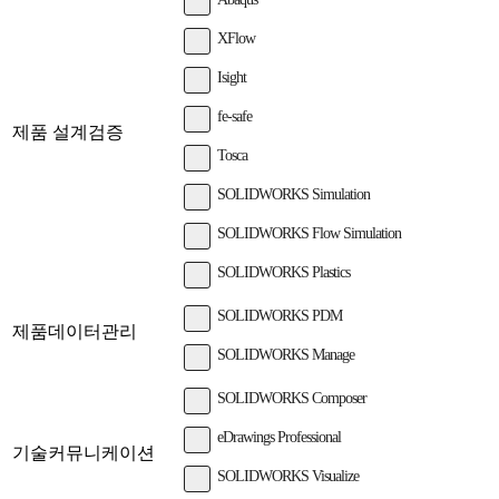
XFlow
Isight
fe-safe
제품 설계검증
Tosca
SOLIDWORKS Simulation
SOLIDWORKS Flow Simulation
SOLIDWORKS Plastics
SOLIDWORKS PDM
제품데이터관리
SOLIDWORKS Manage
SOLIDWORKS Composer
eDrawings Professional
기술커뮤니케이션
SOLIDWORKS Visualize