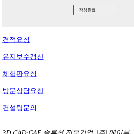
견적요청
유지보수갱신
체험판요청
방문상담요청
컨설팅문의
3D CAD·CAE 솔루션 전문기업, |주| 메이븐