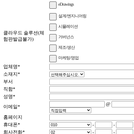
eDrawings
설계/엔지니어링
시뮬레이션
클라우드 솔루션(체
거버넌스
험판발급불가)
제조/생산
마케팅/영업
업체명
*
소재지
*
부서
직함
*
성명
*
@
이메일
*
홈페이지
휴대폰
*
-
-
회사전화
*
-
-