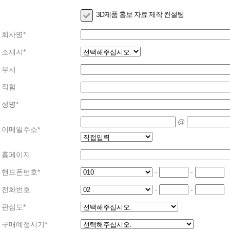
3D제품 홍보 자료 제작 컨설팅
회사명
*
소재지
*
부서
직함
성명
*
@
이메일주소
*
홈페이지
핸드폰번호
*
-
-
전화번호
-
-
관심도
*
구매예정시기
*